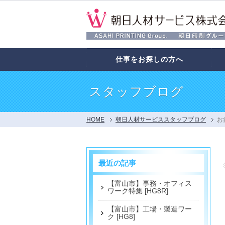
仕事をお探しの方へ
スタッフブログ
HOME
朝日人材サービススタッフブログ
お
最近の記事
【富山市】事務・オフィス
ワーク特集 [HG8R]
【富山市】工場・製造ワー
ク [HG8]