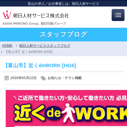
富山の求人／お仕事探しは、朝日人材サービス
ASAHI PRINTING Group.
朝日印刷グループ
スタッフブログ
HOME
朝日人材サービススタッフブログ
【富山市】近くde
WORK [HG6]
【富山市】近くde
WORK [HG6]
2026年05月22日
お知らせ・チラシ掲載