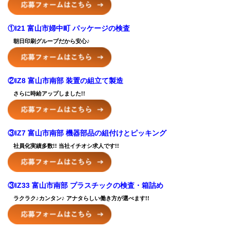
①I21 富山市婦中町 パッケージの検査
朝日印刷グループだから安心♪
②IZ8 富山市南部 装置の組立て製造
さらに時給アップしました!!
③IZ7 富山市南部 機器部品の組付けとピッキング
社員化実績多数!! 当社イチオシ求人です!!
③IZ33 富山市南部 プラスチックの検査・箱詰め
ラクラク♪カンタン♪ アナタらしい働き方が選べます!!