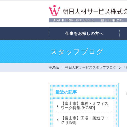
仕事をお探しの方へ
スタッフブログ
HOME
朝日人材サービススタッフブログ
「
最近の記事
【富山市】事務・オフィス
ワーク特集 [HG8R]
【富山市】工場・製造ワー
ク [HG8]