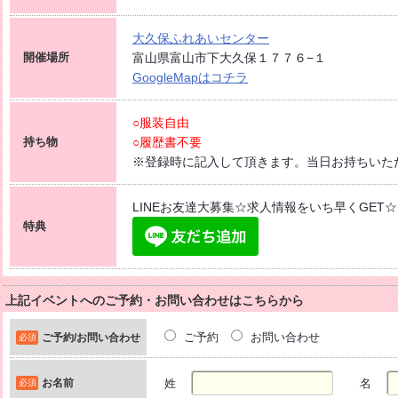
大久保ふれあい
センター
開催場所
富山県富山市下大久保１７７６−１
GoogleMapはコチラ
○服装自由
持ち物
○履歴書不要
※登録時に記入して頂きます。当日お持ちいた
LINEお友達大募集☆求人情報をいち早くGET☆
特典
上記イベントへのご予約・お問い合わせはこちらから
ご予約
お問い合わせ
ご予約/お問い合わせ
必須
お名前
姓
名
必須