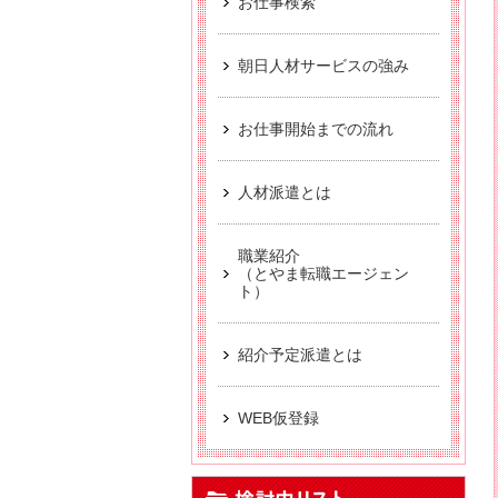
お仕事検索
【お仕事相談会☆黒部市
派遣から正社員をめ
朝日人材サービスの強み
【中新川エリア】近
お仕事開始までの流れ
【お仕事相談会☆流通会館
【富山市】事務・オフ
人材派遣とは
職業紹介
（とやま転職エージェン
ト）
紹介予定派遣とは
WEB仮登録