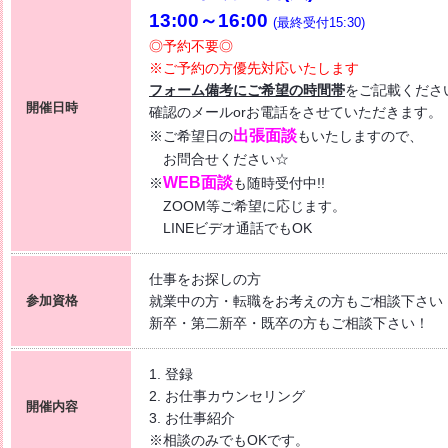
13:00～16:00
(最終受付15:30)
コラーレ】2026/8/7(金)PM
◎予約不要◎
ざす 〜自分に合った職場を見つける新しい転職のカタチ〜
※ご予約の方優先対応いたします
くde
WORK [HC7]
フォーム備考にご希望の時間帯
をご記載くださ
開催日時
確認のメールorお電話をさせていただきます。
】2026/7/16(木) PM開催
出張面談
※ご希望日の
もいたしますので、
ィスワーク特集 [HG8R]
お問合せください☆
WEB面談
※
も随時受付中!!
ZOOM等ご希望に応じます。
LINEビデオ通話でもOK
仕事をお探しの方
参加資格
就業中の方・転職をお考えの方もご相談下さい
新卒・第二新卒・既卒の方もご相談下さい！
1. 登録
2. お仕事カウンセリング
開催内容
3. お仕事紹介
※相談のみでもOKです。