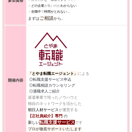
参加資格
✓
どの企業
が良いのか
わからない
✓
在職中
で
時間がとれない…
ご相談
まずは
から。
『
と
やま転職エージェント
』
による
◎転職支援サービス申込
開催内容
◎転職相談カウンセリング
◎適職求人ご紹介
派遣事業で培ったノウハウと
独自のネットワークを活かした
朝日人材サービス
が運営する
【正社員紹介】専門
の
転職支援サービス
新しい
です
プロが徹底サポートいたします