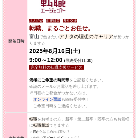
【お仕事相談会☆大久保ふれあいｾﾝﾀｰ】2026/8/26(水)
求人紹介
面接対策
条件交渉
【お仕事相談会☆黒部市コラーレ】2026/8/21(金)PM
転職、まるごとお任せ。
富山
アナタの理想のキャリア
で働きたい
が見つか
開催日時
ります☆
【お仕事相談会☆黒部市コラーレ】2026/8/7(金)PM
2025年8月16日(土)
9:00～12:00
(最終受付11:30)
派遣から正社員をめざす 〜自分に合った職場を見つける新しい転職の
完全無料の転職支援サービス
カタチ〜
備考にご希望の時間帯
をご記載ください。
【中新川エリア】近くde
WORK [HC7]
確認のメールorお電話を差し上げます。
※日程のご都合がつかない方は、
【お仕事相談会☆流通会館】2026/9/24(木) PM開催
オンライン面談
も随時受付中!!
ご希望日時をご連絡ください。
転職
をお考えの方、新卒・第二新卒・既卒の方もお気軽
に
転職相談
できます☆
✓
何から
はじめれば良い？
✓自分の
アピールポイント
って？