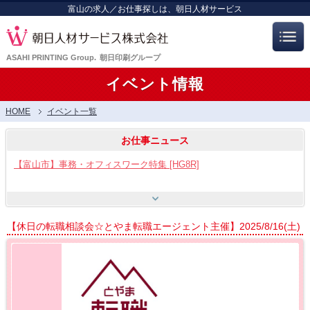
富山の求人／お仕事探しは、朝日人材サービス
ASAHI PRINTING Group.
朝日印刷グループ
イベント情報
HOME
イベント一覧
お仕事ニュース
【富山市】事務・オフィスワーク特集 [HG8R]
【富山市】工場・製造ワーク [HG8]
【休日の転職相談会☆とやま転職エージェント主催】2025/8/16(土)
【呉羽射水エリア特集】スタッフ12名大募集!! [HB7]
【お仕事相談会☆流通会館】2026/8/21(金) PM開催