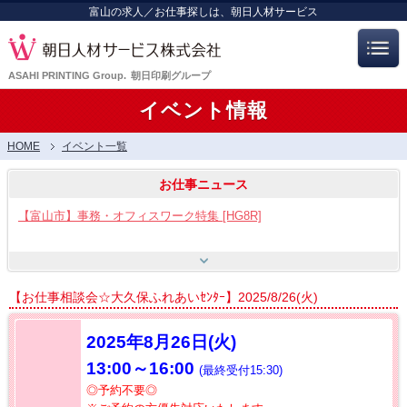
富山の求人／お仕事探しは、朝日人材サービス
ASAHI PRINTING Group.
朝日印刷グループ
イベント情報
HOME
イベント一覧
お仕事ニュース
【富山市】事務・オフィスワーク特集 [HG8R]
【富山市】工場・製造ワーク [HG8]
【お仕事相談会☆大久保ふれあいｾﾝﾀｰ】2025/8/26(火)
【呉羽射水エリア特集】スタッフ12名大募集!! [HB7]
2025年8月26日(火)
13:00～16:00
(最終受付15:30)
【お仕事相談会☆流通会館】2026/8/21(金) PM開催
◎予約不要◎