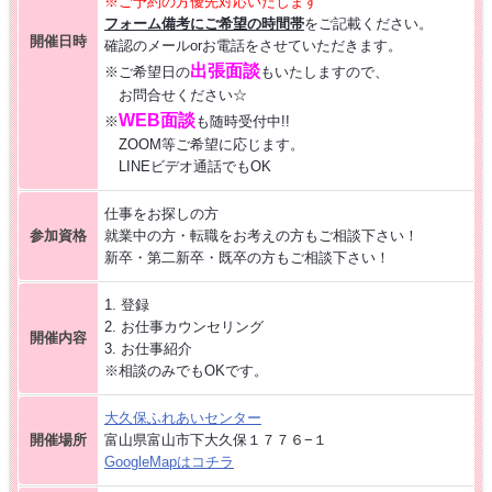
※ご予約の方優先対応いたします
フォーム備考にご希望の時間帯
をご記載ください。
【お仕事相談会☆大久保ふれあいｾﾝﾀｰ】2026/8/26(水)
開催日時
確認のメールorお電話をさせていただきます。
出張面談
※ご希望日の
もいたしますので、
【お仕事相談会☆黒部市コラーレ】2026/8/21(金)PM
お問合せください☆
WEB面談
※
も随時受付中!!
ZOOM等ご希望に応じます。
【お仕事相談会☆黒部市コラーレ】2026/8/7(金)PM
LINEビデオ通話でもOK
仕事をお探しの方
派遣から正社員をめざす 〜自分に合った職場を見つける新しい転職の
参加資格
就業中の方・転職をお考えの方もご相談下さい！
カタチ〜
新卒・第二新卒・既卒の方もご相談下さい！
【中新川エリア】近くde
WORK [HC7]
1. 登録
2. お仕事カウンセリング
開催内容
3. お仕事紹介
【お仕事相談会☆流通会館】2026/9/24(木) PM開催
※相談のみでもOKです。
大久保ふれあい
センター
開催場所
富山県富山市下大久保１７７６−１
GoogleMapはコチラ