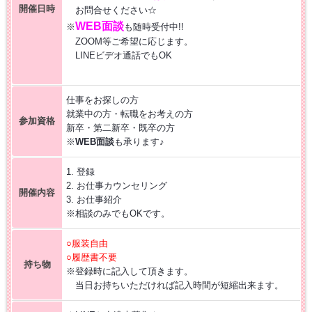
開催日時
お問合せください☆
【お仕事相談会☆大久保ふれあいｾﾝﾀｰ】2026/8/26(水)
WEB面談
※
も随時受付中!!
ZOOM等ご希望に応じます。
LINEビデオ通話でもOK
【お仕事相談会☆黒部市コラーレ】2026/8/21(金)PM
【お仕事相談会☆黒部市コラーレ】2026/8/7(金)PM
仕事をお探しの方
就業中の方・転職をお考えの方
参加資格
新卒・第二新卒・既卒の方
派遣から正社員をめざす 〜自分に合った職場を見つける新しい転職の
※
WEB面談
も承ります♪
カタチ〜
1. 登録
【中新川エリア】近くde
WORK [HC7]
2. お仕事カウンセリング
開催内容
3. お仕事紹介
※相談のみでもOKです。
【お仕事相談会☆流通会館】2026/9/24(木) PM開催
○服装自由
○履歴書不要
持ち物
※登録時に記入して頂きます。
当日お持ちいただければ記入時間が短縮出来ます。