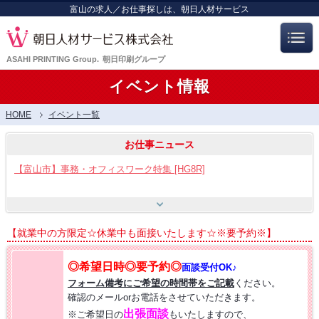
富山の求人／お仕事探しは、朝日人材サービス
ASAHI PRINTING Group.
朝日印刷グループ
イベント情報
HOME
イベント一覧
お仕事ニュース
【富山市】事務・オフィスワーク特集 [HG8R]
【富山市】工場・製造ワーク [HG8]
【就業中の方限定☆休業中も面接いたします☆※要予約※】
【呉羽射水エリア特集】スタッフ12名大募集!! [HB7]
◎希望日時◎要予約◎
面談受付OK♪
フォーム備考にご希望の時間帯をご記載
ください。
【お仕事相談会☆流通会館】2026/8/21(金) PM開催
確認のメールorお電話をさせていただきます。
出張面談
※ご希望日の
もいたしますので、