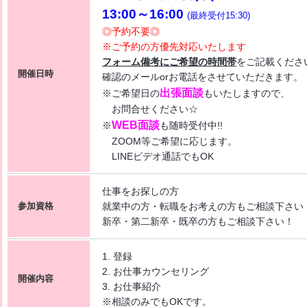
13:00～16:00
(最終受付15:30)
コラーレ】2026/8/7(金)PM
◎予約不要◎
ざす 〜自分に合った職場を見つける新しい転職のカタチ〜
※ご予約の方優先対応いたします
くde
WORK [HC7]
フォーム備考にご希望の時間帯
をご記載くださ
開催日時
確認のメールorお電話をさせていただきます。
】2026/7/16(木) PM開催
出張面談
※ご希望日の
もいたしますので、
ィスワーク特集 [HG8R]
お問合せください☆
WEB面談
※
も随時受付中!!
ZOOM等ご希望に応じます。
LINEビデオ通話でもOK
仕事をお探しの方
参加資格
就業中の方・転職をお考えの方もご相談下さい
新卒・第二新卒・既卒の方もご相談下さい！
1. 登録
2. お仕事カウンセリング
開催内容
3. お仕事紹介
※相談のみでもOKです。