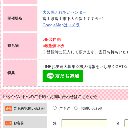
大久保ふれあい
センター
開催場所
富山県富山市下大久保１７７６−１
GoogleMapはコチラ
○服装自由
持ち物
○履歴書不要
※登録時に記入して頂きます。当日お持ちいた
LINEお友達大募集☆求人情報をいち早くGET☆
特典
上記イベントへのご予約・お問い合わせはこちらから
ご予約
お問い合わせ
ご予約/お問い合わせ
必須
お名前
姓
名
必須