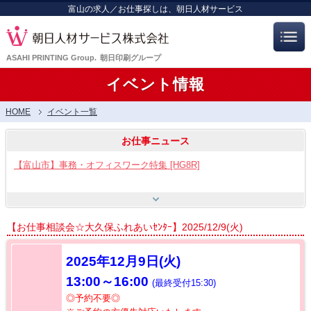
富山の求人／お仕事探しは、朝日人材サービス
ASAHI PRINTING Group.
朝日印刷グループ
イベント情報
HOME
イベント一覧
お仕事ニュース
【富山市】事務・オフィスワーク特集 [HG8R]
【富山市】工場・製造ワーク [HG8]
【お仕事相談会☆大久保ふれあいｾﾝﾀｰ】2025/12/9(火)
【呉羽射水エリア特集】スタッフ12名大募集!! [HB7]
2025年12月9日(火)
13:00～16:00
(最終受付15:30)
【お仕事相談会☆流通会館】2026/8/21(金) PM開催
◎予約不要◎