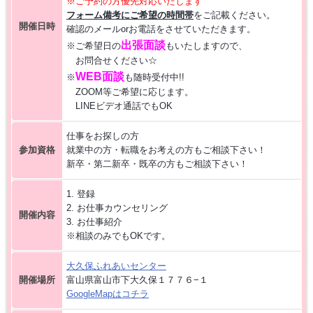
※ご予約の方優先対応いたします
フォーム備考にご希望の時間帯
をご記載ください。
【お仕事相談会☆大久保ふれあいｾﾝﾀｰ】2026/8/26(水)
開催日時
確認のメールorお電話をさせていただきます。
出張面談
※ご希望日の
もいたしますので、
【お仕事相談会☆黒部市コラーレ】2026/8/21(金)PM
お問合せください☆
WEB面談
※
も随時受付中!!
ZOOM等ご希望に応じます。
【お仕事相談会☆黒部市コラーレ】2026/8/7(金)PM
LINEビデオ通話でもOK
仕事をお探しの方
派遣から正社員をめざす 〜自分に合った職場を見つける新しい転職の
参加資格
就業中の方・転職をお考えの方もご相談下さい！
カタチ〜
新卒・第二新卒・既卒の方もご相談下さい！
【中新川エリア】近くde
WORK [HC7]
1. 登録
2. お仕事カウンセリング
開催内容
3. お仕事紹介
【お仕事相談会☆流通会館】2026/9/24(木) PM開催
※相談のみでもOKです。
大久保ふれあい
センター
開催場所
富山県富山市下大久保１７７６−１
GoogleMapはコチラ