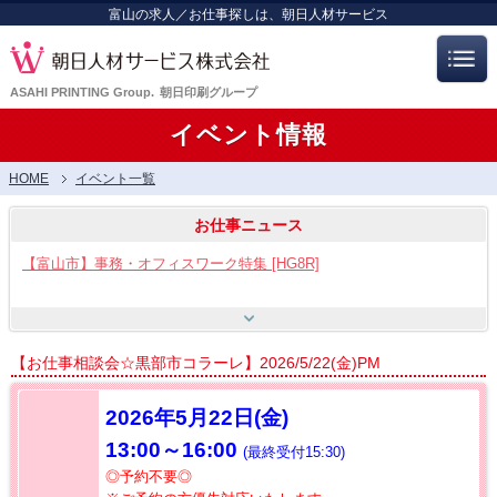
富山の求人／お仕事探しは、朝日人材サービス
ASAHI PRINTING Group.
朝日印刷グループ
イベント情報
HOME
イベント一覧
お仕事ニュース
【富山市】事務・オフィスワーク特集 [HG8R]
【富山市】工場・製造ワーク [HG8]
【お仕事相談会☆黒部市コラーレ】2026/5/22(金)PM
【呉羽射水エリア特集】スタッフ12名大募集!! [HB7]
2026年5月22
日(金)
13:00～16:00
(最終受付15:30)
【お仕事相談会☆流通会館】2026/8/21(金) PM開催
◎予約不要◎