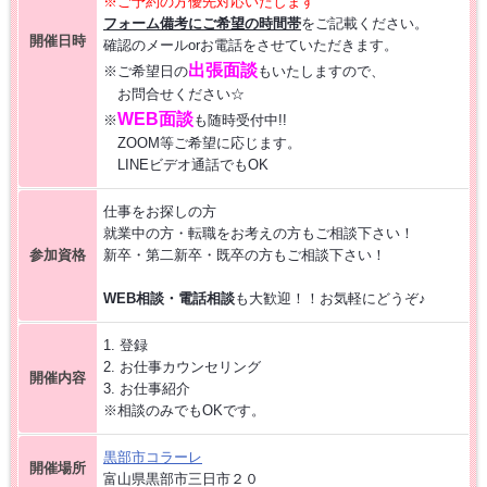
※ご予約の方優先対応いたします
フォーム備考にご希望の時間帯
をご記載ください。
【お仕事相談会☆大久保ふれあいｾﾝﾀｰ】2026/8/26(水)
開催日時
確認のメールorお電話をさせていただきます。
出張面談
※ご希望日の
もいたしますので、
【お仕事相談会☆黒部市コラーレ】2026/8/21(金)PM
お問合せください☆
WEB面談
※
も随時受付中!!
ZOOM等ご希望に応じます。
【お仕事相談会☆黒部市コラーレ】2026/8/7(金)PM
LINEビデオ通話でもOK
仕事をお探しの方
派遣から正社員をめざす 〜自分に合った職場を見つける新しい転職の
就業中の方・転職をお考えの方もご相談下さい！
カタチ〜
参加資格
新卒・第二新卒・既卒の方もご相談下さい！
【中新川エリア】近くde
WORK [HC7]
WEB相談・電話相談
も大歓迎！！お気軽にどうぞ♪
1. 登録
【お仕事相談会☆流通会館】2026/9/24(木) PM開催
2. お仕事カウンセリング
開催内容
3. お仕事紹介
※相談のみでもOKです。
黒部市コラーレ
開催場所
富山県黒部市三日市２０