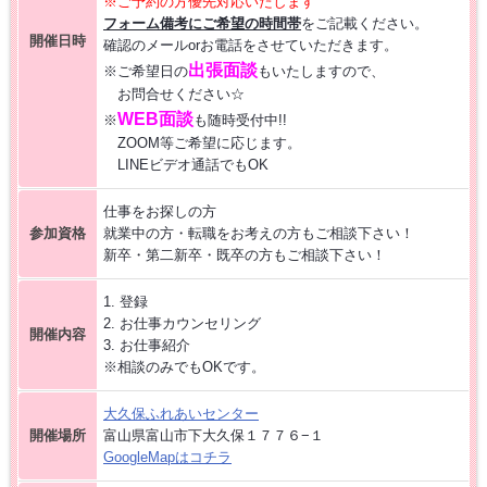
※ご予約の方優先対応いたします
フォーム備考にご希望の時間帯
をご記載ください。
【お仕事相談会☆大久保ふれあいｾﾝﾀｰ】2026/8/26(水)
開催日時
確認のメールorお電話をさせていただきます。
出張面談
※ご希望日の
もいたしますので、
【お仕事相談会☆黒部市コラーレ】2026/8/21(金)PM
お問合せください☆
WEB面談
※
も随時受付中!!
ZOOM等ご希望に応じます。
【お仕事相談会☆黒部市コラーレ】2026/8/7(金)PM
LINEビデオ通話でもOK
仕事をお探しの方
派遣から正社員をめざす 〜自分に合った職場を見つける新しい転職の
参加資格
就業中の方・転職をお考えの方もご相談下さい！
カタチ〜
新卒・第二新卒・既卒の方もご相談下さい！
【中新川エリア】近くde
WORK [HC7]
1. 登録
2. お仕事カウンセリング
開催内容
3. お仕事紹介
【お仕事相談会☆流通会館】2026/9/24(木) PM開催
※相談のみでもOKです。
大久保ふれあい
センター
開催場所
富山県富山市下大久保１７７６−１
GoogleMapはコチラ