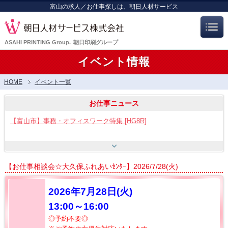
富山の求人／お仕事探しは、朝日人材サービス
ASAHI PRINTING Group.
朝日印刷グループ
イベント情報
HOME
イベント一覧
お仕事ニュース
【富山市】事務・オフィスワーク特集 [HG8R]
【富山市】工場・製造ワーク [HG8]
【お仕事相談会☆大久保ふれあいｾﾝﾀｰ】2026/7/28(火)
【呉羽射水エリア特集】スタッフ12名大募集!! [HB7]
2026年7月28日(火
)
13:00～16:00
【お仕事相談会☆流通会館】2026/8/21(金) PM開催
◎予約不要◎