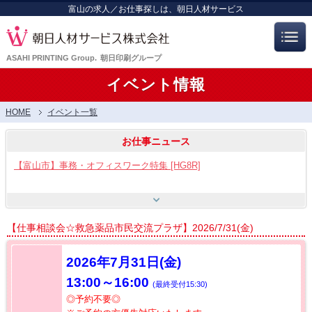
富山の求人／お仕事探しは、朝日人材サービス
ASAHI PRINTING Group.
朝日印刷グループ
イベント情報
HOME
イベント一覧
お仕事ニュース
【富山市】事務・オフィスワーク特集 [HG8R]
【富山市】工場・製造ワーク [HG8]
【仕事相談会☆救急薬品市民交流プラザ】2026/7/31(金)
【呉羽射水エリア特集】スタッフ12名大募集!! [HB7]
2026年7月31
日(金)
13:00～16:00
(最終受付15:30)
【お仕事相談会☆流通会館】2026/8/21(金) PM開催
◎予約不要◎