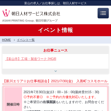
富山の求人／お仕事探しは、朝日人材サービス
ASAHI PRINTING Group.
朝日印刷グループ
イベント情報
HOME
イベント一覧
お仕事ニュース
【富山市】工場・製造ワーク [HG8]
【呉羽射水エリア特集】スタッフ12名大募集!! [HB7]
【新川エリア☆お仕事相談会】2021/7/30(金) 入善町コスモホール
【お仕事相談会☆流通会館】2026/8/21(金) PM開催
2021年7月30日(金)13：00～16：00(最終受付15：30)
◎予約不要◎ ※ご予約の方優先対応いたします。
※ご希望日の
出張面談
もいたしますので、お問合せくだ
【お仕事相談会☆大久保ふれあいｾﾝﾀｰ】2026/8/26(水)
開催日時
さい。