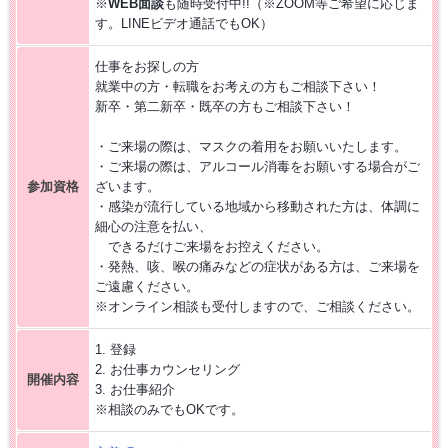
※
WEB面談
も随時受付中!!（※ZOOM等ご希望に応じま
す。LINEビデオ通話でもOK）
【お仕事相談会☆黒部市コラーレ】2026/8/21(金)PM
仕事をお探しの方
【お仕事相談会☆黒部市コラーレ】2026/8/7(金)PM
就業中の方・転職をお考えの方もご相談下さい！
新卒・第二新卒・既卒の方もご相談下さい！
派遣から正社員をめざす 〜自分に合った職場を見つける新しい転職の
・ご来場の際は、マスクの着用をお願いいたします。
カタチ〜
・ご来場の際は、アルコール消毒をお願いする場合がご
参加資格
ざいます。
【中新川エリア】近くde
WORK [HC7]
・感染が流行している地域から移動された方は、体調に
細心の注意を払い、
できるだけご来場をお控えください。
【お仕事相談会☆流通会館】2026/7/16(木) PM開催
・発熱、咳、喉の痛みなどの症状がある方は、ご来場を
ご遠慮ください。
※オンライン相談も受付しますので、ご相談ください。
【富山市】事務・オフィスワーク特集 [HG8R]
1. 登録
2. お仕事カウンセリング
開催内容
3. お仕事紹介
※相談のみでもOKです。