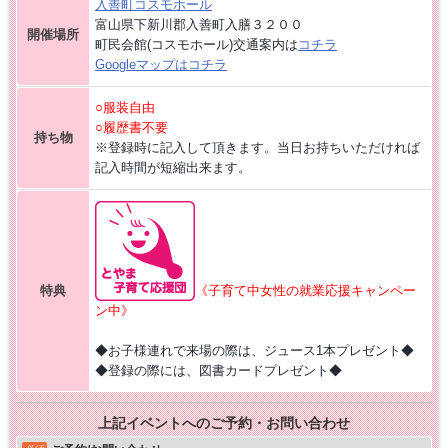
入善町コスモホール
富山県下新川郡入善町入膳３２００
開催場所
町民会館(コスモホール)交通案内は
コチラ
Googleマップはコチラ
○服装自由
○履歴書不要
持ち物
※登録時に記入して頂きます。当日お持ちいただければ
記入時間が短縮出来ます。
特典
《子育て中女性の就業応援キャンペー
ン中》
◆お子様連れで来場の際は、ジュース1本プレゼント◆
◆登録の際には、図書カードプレゼント◆
上記イベントへのご予約・お問い合わせ