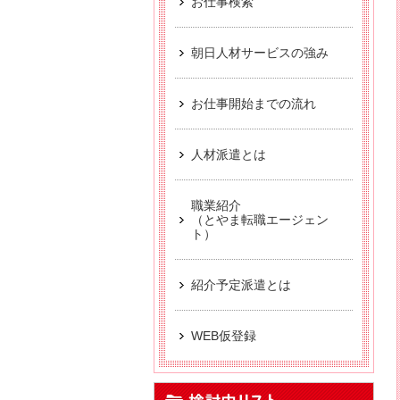
お仕事検索
【お仕事相談会☆黒部市
派遣から正社員をめ
朝日人材サービスの強み
【中新川エリア】近
お仕事開始までの流れ
【お仕事相談会☆流通会館
【富山市】事務・オフ
人材派遣とは
職業紹介
（とやま転職エージェン
ト）
紹介予定派遣とは
WEB仮登録