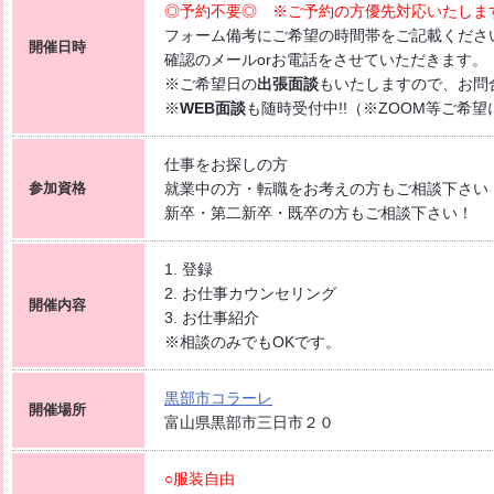
◎予約不要◎ ※ご予約の方優先対応いたしま
コラーレ】2026/8/7(金)PM
フォーム備考にご希望の時間帯をご記載くださ
開催日時
確認のメールorお電話をさせていただきます。
ざす 〜自分に合った職場を見つける新しい転職のカタチ〜
※ご希望日の
出張面談
もいたしますので、お問
くde
WORK [HC7]
※
WEB面談
も随時受付中!!（※ZOOM等ご希望
】2026/7/16(木) PM開催
仕事をお探しの方
ィスワーク特集 [HG8R]
参加資格
就業中の方・転職をお考えの方もご相談下さい
新卒・第二新卒・既卒の方もご相談下さい！
1. 登録
2. お仕事カウンセリング
開催内容
3. お仕事紹介
※相談のみでもOKです。
黒部市コラーレ
開催場所
富山県黒部市三日市２０
○服装自由