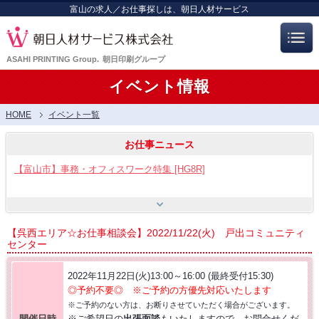
富山の求人／お仕事探しは、朝日人材サービス
ASAHI PRINTING Group.
朝日印刷グループ
イベント情報
HOME
イベント一覧
お仕事ニュース
【富山市】事務・オフィスワーク特集 [HG8R]
【富山市】工場・製造ワーク [HG8]
【呉西エリア☆お仕事相談会】2022/11/22(火) 戸出コミュニティ
センター
【呉羽射水エリア特集】スタッフ12名大募集!! [HB7]
2022年11月22日(火)13:00～16:00 (最終受付15:30)
◎予約不要◎ ※ご予約の方優先対応いたします
【お仕事相談会☆流通会館】2026/8/21(金) PM開催
※ご予約のない方は、お断りさせていただく場合がございます。
開催日時
※ご希望日の
出張面談
もいたしますので、お問合せくだ