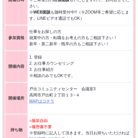
さい。
【お仕事相談会☆大久保ふれあいｾﾝﾀｰ】2026/8/26(水)
※
WEB面談
も随時受付中!!（※ZOOM等ご希望に応じま
す。LINEビデオ通話でもOK）
【お仕事相談会☆黒部市コラーレ】2026/8/21(金)PM
仕事をお探しの方
参加資格
就業中の方・転職をお考えの方もご相談下さい！
新卒・第二新卒・既卒の方もご相談下さい！
【お仕事相談会☆黒部市コラーレ】2026/8/7(金)PM
1. 登録
派遣から正社員をめざす 〜自分に合った職場を見つける新しい転職の
2. お仕事カウンセリング
開催内容
カタチ〜
3. お仕事紹介
※相談のみでもOKです。
【中新川エリア】近くde
WORK [HC7]
戸出コミュニティセンター 会議室3
高岡市戸出町２丁目１３−４
開催場所
【お仕事相談会☆流通会館】2026/9/24(木) PM開催
MAPはコチラ
○服装自由
○履歴書不要
持ち物
※登録時に記入して頂きます。当日お持ちいただければ