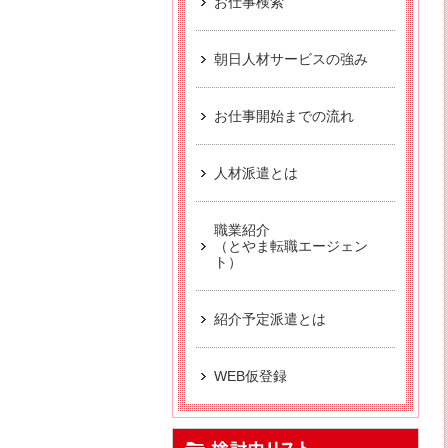
お仕事検索
【お仕事相談会☆黒部市
【お仕事相談会☆黒部市
朝日人材サービスの強み
派遣から正社員をめ
お仕事開始までの流れ
【中新川エリア】近
【お仕事相談会☆流通会館
人材派遣とは
職業紹介
（とやま転職エージェン
ト）
紹介予定派遣とは
WEB仮登録