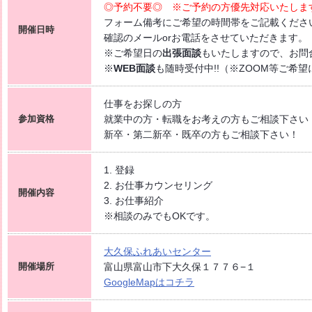
◎予約不要◎ ※ご予約の方優先対応いたしま
コラーレ】2026/8/21(金)PM
フォーム備考にご希望の時間帯をご記載くださ
開催日時
確認のメールorお電話をさせていただきます。
コラーレ】2026/8/7(金)PM
※ご希望日の
出張面談
もいたしますので、お問
ざす 〜自分に合った職場を見つける新しい転職のカタチ〜
※
WEB面談
も随時受付中!!（※ZOOM等ご希望
くde
WORK [HC7]
仕事をお探しの方
】2026/9/24(木) PM開催
参加資格
就業中の方・転職をお考えの方もご相談下さい
新卒・第二新卒・既卒の方もご相談下さい！
1. 登録
2. お仕事カウンセリング
開催内容
3. お仕事紹介
※相談のみでもOKです。
大久保ふれあい
センター
開催場所
富山県富山市下大久保１７７６−１
GoogleMapはコチラ