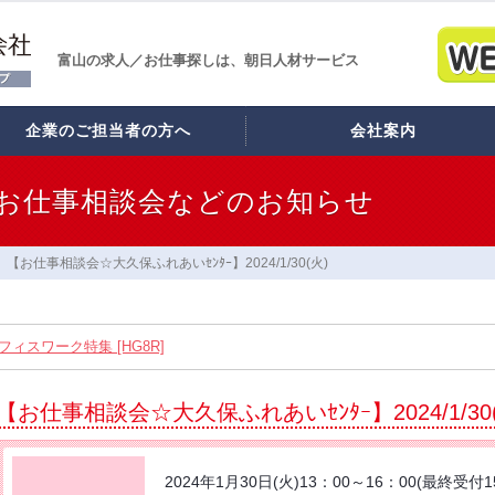
富山の求人／お仕事探しは、朝日人材サービス
企業のご担当者の方へ
会社案内
お仕事相談会などのお知らせ
【お仕事相談会☆大久保ふれあいｾﾝﾀｰ】2024/1/30(火)
ィスワーク特集 [HG8R]
ワーク [HG8]
【お仕事相談会☆大久保ふれあいｾﾝﾀｰ】2024/1/30
スタッフ12名大募集!! [HB7]
】2026/8/21(金) PM開催
2024年1月30日(火)13：00～16：00(最終受付1
れあいｾﾝﾀｰ】2026/8/26(水)