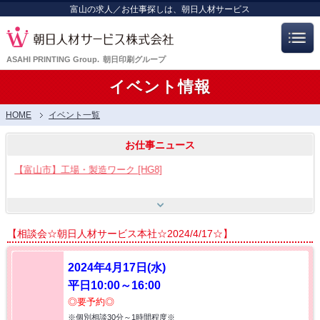
富山の求人／お仕事探しは、朝日人材サービス
ASAHI PRINTING Group.
朝日印刷グループ
イベント情報
HOME
イベント一覧
お仕事ニュース
【富山市】工場・製造ワーク [HG8]
【呉羽射水エリア特集】スタッフ12名大募集!! [HB7]
【相談会☆朝日人材サービス本社☆2024/4/17☆】
【お仕事相談会☆流通会館】2026/8/21(金) PM開催
2024年4月17日(水)
平日10:00～16:00
【お仕事相談会☆大久保ふれあいｾﾝﾀｰ】2026/8/26(水)
◎要予約◎
※個別相談30分～1時間程度※