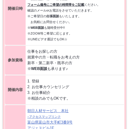
フォーム備考にご希望の時間帯をご記載
ください。
【お仕事相談会☆黒部市コラーレ】2026/8/21(金)PM
開催日時
確認のメールorお電話をさせていただきます。
※ご希望日の
出張面談
もいたします。
お気軽にお問合せください。
【お仕事相談会☆黒部市コラーレ】2026/8/7(金)PM
※
WEB面談
も随時受付中!!
※ZOOM等ご希望に応じます。
※LINEビデオ通話でもOK☆
派遣から正社員をめざす 〜自分に合った職場を見つける新しい転職の
カタチ〜
仕事をお探しの方
就業中の方・転職をお考えの方
【中新川エリア】近くde
WORK [HC7]
参加資格
新卒・第二新卒・既卒の方
※
WEB面談
も承ります♪
【お仕事相談会☆流通会館】2026/7/16(木) PM開催
1. 登録
2. お仕事カウンセリング
開催内容
【富山市】事務・オフィスワーク特集 [HG8R]
3. お仕事紹介
※相談のみでもOKです。
朝日人材サービス 本社
↑アクセスマップリンク
富山県富山市大手町3番9号
アジェスビル1F