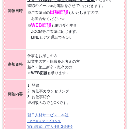
確認のメールorお電話をさせていただきます。
【お仕事相談会☆黒部市コラーレ】2026/8/21(金)PM
開催日時
出張面談
※ご希望日の
もいたしますので、
お問合せください☆
【お仕事相談会☆黒部市コラーレ】2026/8/7(金)PM
WEB面談
※
も随時受付中!!
ZOOM等ご希望に応じます。
LINEビデオ通話でもOK
派遣から正社員をめざす 〜自分に合った職場を見つける新しい転職の
カタチ〜
仕事をお探しの方
【中新川エリア】近くde
WORK [HC7]
就業中の方・転職をお考えの方
参加資格
新卒・第二新卒・既卒の方
※
WEB面談
も承ります♪
【お仕事相談会☆流通会館】2026/7/16(木) PM開催
1. 登録
2. お仕事カウンセリング
【富山市】事務・オフィスワーク特集 [HG8R]
開催内容
3. お仕事紹介
※相談のみでもOKです。
朝日人材サービス 本社
↑アクセスマップリンク
富山県富山市大手町3番9号