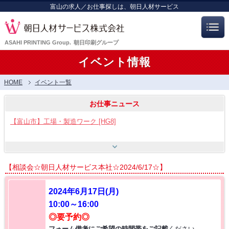
富山の求人／お仕事探しは、朝日人材サービス
ASAHI PRINTING Group.
朝日印刷グループ
イベント情報
HOME
イベント一覧
お仕事ニュース
【富山市】工場・製造ワーク [HG8]
【呉羽射水エリア特集】スタッフ12名大募集!! [HB7]
【相談会☆朝日人材サービス本社☆2024/6/17☆】
【お仕事相談会☆流通会館】2026/8/21(金) PM開催
2024年6月17日(月)
10:00～16:00
【お仕事相談会☆大久保ふれあいｾﾝﾀｰ】2026/8/26(水)
◎要予約◎
フォーム備考にご希望の時間帯をご記載
ください。