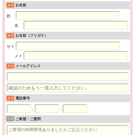
お名前
必須
姓
名
お名前（フリガナ）
必須
セイ
メイ
メールアドレス
必須
電話番号
必須
-
-
任意
ご希望・ご質問