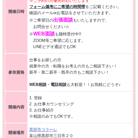
※ご予約の方優先対応いたします
フォーム備考にご希望の時間帯
をご記載ください。
【お仕事相談会☆大久保ふれあいｾﾝﾀｰ】2026/8/26(水)
開催日時
確認のメールorお電話をさせていただきます。
出張面談
※ご希望日の
もいたしますので、
【お仕事相談会☆黒部市コラーレ】2026/8/21(金)PM
お問合せください☆
WEB面談
※
も随時受付中!!
ZOOM等ご希望に応じます。
【お仕事相談会☆黒部市コラーレ】2026/8/7(金)PM
LINEビデオ通話でもOK
仕事をお探しの方
派遣から正社員をめざす 〜自分に合った職場を見つける新しい転職の
就業中の方・転職をお考えの方もご相談下さい！
カタチ〜
参加資格
新卒・第二新卒・既卒の方もご相談下さい！
【中新川エリア】近くde
WORK [HC7]
WEB相談・電話相談
も大歓迎！！お気軽にどうぞ♪
1. 登録
【お仕事相談会☆流通会館】2026/9/24(木) PM開催
2. お仕事カウンセリング
開催内容
3. お仕事紹介
※相談のみでもOKです。
黒部市コラーレ
開催場所
富山県黒部市三日市２０