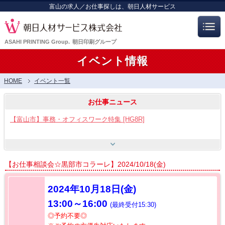
富山の求人／お仕事探しは、朝日人材サービス
ASAHI PRINTING Group.
朝日印刷グループ
イベント情報
HOME
イベント一覧
お仕事ニュース
【富山市】事務・オフィスワーク特集 [HG8R]
【富山市】工場・製造ワーク [HG8]
【お仕事相談会☆黒部市コラーレ】2024/10/18(金)
【呉羽射水エリア特集】スタッフ12名大募集!! [HB7]
2024年10月18
日(金)
13:00～16:00
(最終受付15:30)
【お仕事相談会☆流通会館】2026/8/21(金) PM開催
◎予約不要◎