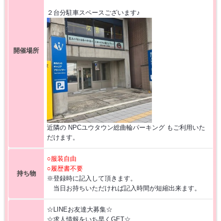
２台分駐車スペースございます♪
開催場所
近隣の NPCユウタウン総曲輪パーキング もご利用いた
だけます。
○服装自由
○履歴書不要
持ち物
※登録時に記入して頂きます。
当日お持ちいただければ記入時間が短縮出来ます。
☆LINEお友達大募集☆
☆求人情報をいち早くGET☆