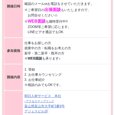
確認のメールorお電話をさせていただきます。
開催日時
【お仕事相談会☆大久保ふれあいｾﾝﾀｰ】2026/8/26(水)
出張面談
※ご希望日の
もいたしますので、
お問合せください☆
WEB面談
※
も随時受付中!!
【お仕事相談会☆黒部市コラーレ】2026/8/21(金)PM
ZOOM等ご希望に応じます。
LINEビデオ通話でもOK
【お仕事相談会☆黒部市コラーレ】2026/8/7(金)PM
仕事をお探しの方
就業中の方・転職をお考えの方
参加資格
派遣から正社員をめざす 〜自分に合った職場を見つける新しい転職の
新卒・第二新卒・既卒の方
カタチ〜
※
WEB面談
も承ります♪
【中新川エリア】近くde
WORK [HC7]
1. 登録
2. お仕事カウンセリング
開催内容
3. お仕事紹介
【お仕事相談会☆流通会館】2026/9/24(木) PM開催
※相談のみでもOKです。
朝日人材サービス 本社
↑アクセスマップリンク
富山県富山市大手町3番9号
アジェスビル1F