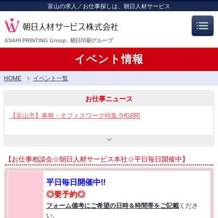
富山の求人／お仕事探しは、朝日人材サービス
ASAHI PRINTING Group.
朝日印刷グループ
イベント情報
HOME
イベント一覧
お仕事ニュース
【富山市】事務・オフィスワーク特集 [HG8R]
【富山市】工場・製造ワーク [HG8]
【お仕事相談会☆朝日人材サービス本社☆平日毎日開催中】
【呉羽射水エリア特集】スタッフ12名大募集!! [HB7]
平日毎日開催中!!
◎要予約◎
【お仕事相談会☆流通会館】2026/8/21(金) PM開催
フォーム備考にご希望の日時＆時間帯をご記載
くださ
い。