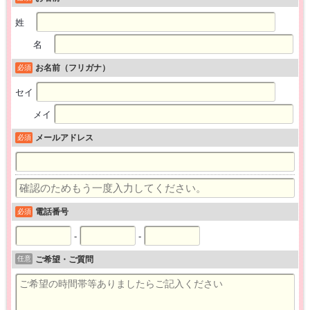
姓
名
お名前（フリガナ）
必須
セイ
メイ
メールアドレス
必須
電話番号
必須
-
-
任意
ご希望・ご質問