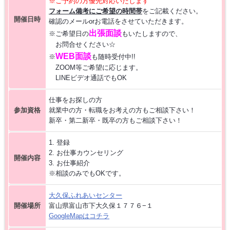
※ご予約の方優先対応いたします
フォーム備考にご希望の時間帯
をご記載ください。
【お仕事相談会☆黒部市コラーレ】2026/8/21(金)PM
開催日時
確認のメールorお電話をさせていただきます。
出張面談
※ご希望日の
もいたしますので、
【お仕事相談会☆黒部市コラーレ】2026/8/7(金)PM
お問合せください☆
WEB面談
※
も随時受付中!!
ZOOM等ご希望に応じます。
派遣から正社員をめざす 〜自分に合った職場を見つける新しい転職の
LINEビデオ通話でもOK
カタチ〜
仕事をお探しの方
【中新川エリア】近くde
WORK [HC7]
参加資格
就業中の方・転職をお考えの方もご相談下さい！
新卒・第二新卒・既卒の方もご相談下さい！
【お仕事相談会☆流通会館】2026/7/16(木) PM開催
1. 登録
2. お仕事カウンセリング
開催内容
3. お仕事紹介
【富山市】事務・オフィスワーク特集 [HG8R]
※相談のみでもOKです。
大久保ふれあい
センター
開催場所
富山県富山市下大久保１７７６−１
GoogleMapはコチラ