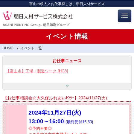
富山の求人／お仕事探しは、朝日人材サービス
ASAHI PRINTING Group.
朝日印刷グループ
イベント情報
HOME
イベント一覧
お仕事ニュース
【富山市】工場・製造ワーク [HG8]
【呉羽射水エリア特集】スタッフ12名大募集!! [HB7]
【お仕事相談会☆大久保ふれあいｾﾝﾀｰ】2024/11/27(火)
【お仕事相談会☆流通会館】2026/8/21(金) PM開催
2024年11月27日(火)
13:00～16:00
(最終受付15:30)
【お仕事相談会☆大久保ふれあいｾﾝﾀｰ】2026/8/26(水)
◎予約不要◎