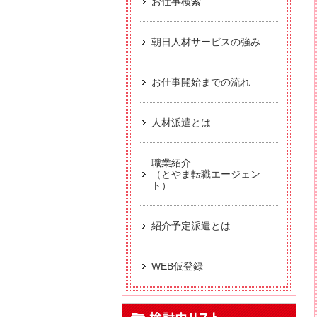
お仕事検索
【お仕事相談会☆黒部市
派遣から正社員をめ
朝日人材サービスの強み
【中新川エリア】近
お仕事開始までの流れ
【お仕事相談会☆流通会館
【富山市】事務・オフ
人材派遣とは
職業紹介
（とやま転職エージェン
ト）
紹介予定派遣とは
WEB仮登録