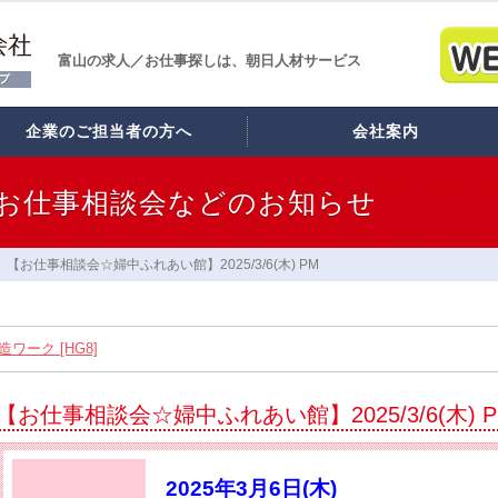
富山の求人／お仕事探しは、朝日人材サービス
企業のご担当者の方へ
会社案内
お仕事相談会などのお知らせ
【お仕事相談会☆婦中ふれあい館】2025/3/6(木) PM
ワーク [HG8]
スタッフ12名大募集!! [HB7]
【お仕事相談会☆婦中ふれあい館】2025/3/6(木) 
】2026/8/21(金) PM開催
れあいｾﾝﾀｰ】2026/8/26(水)
2025年3月6日(木)
コラーレ】2026/8/21(金)PM