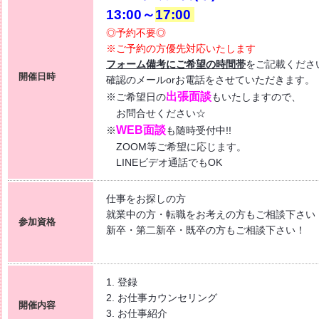
13:00～
17:00
コラーレ】2026/8/7(金)PM
◎予約不要◎
ざす 〜自分に合った職場を見つける新しい転職のカタチ〜
※ご予約の方優先対応いたします
くde
WORK [HC7]
フォーム備考にご希望の時間帯
をご記載くださ
開催日時
確認のメールorお電話をさせていただきます。
】2026/7/16(木) PM開催
出張面談
※ご希望日の
もいたしますので、
ィスワーク特集 [HG8R]
お問合せください☆
WEB面談
※
も随時受付中!!
ZOOM等ご希望に応じます。
LINEビデオ通話でもOK
仕事をお探しの方
就業中の方・転職をお考えの方もご相談下さい
参加資格
新卒・第二新卒・既卒の方もご相談下さい！
1. 登録
2. お仕事カウンセリング
開催内容
3. お仕事紹介