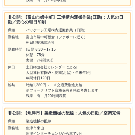
非公開: 【富山市婦中町】工場構内運搬作業(日勤)：人気の日
勤／安心の朝日印刷
職種
パッケージ工場構内運搬作業（日勤）
勤務地
富山市婦中町板倉（ファボーレ近く）
朝日印刷株式会社
勤務時間
(日勤)8:30～17:15
休憩：75分
実働：7時間30分
休日
土日(祝)[会社カレンダーによる]
大型連休有[GW・夏期(お盆)・年末年始]
年間休日120日
給与
時給1,280円～ ※交通費別途支給
※フォークリフト資格保有者時給考慮します
残業：有 月20時間程度
非公開: 【魚津市】製造機械の配線：人気の日勤／空調完備
職種
製造機械の配線
勤務地
魚津市東山
魚津インターチェンジから車で5分