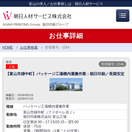
富山の求人／お仕事探しは、朝日人材サービス
ASAHI PRINTING Group.
朝日印刷グループ
お仕事詳細
HOME
お仕事検索
管理番号：IZ44
製造
管理番号：IZ44
人気
【富山市婦中町】パッケージ工場構内運搬作業：朝日印刷／長期安定
掲載日：2026/05/10
更新日：2026/07/10
パッケージ工場構内運搬作業
職種
富山市婦中町（ファボーレ近く）
勤務地
朝日印刷株式会社 富山工場
(2交替)8:30～17:15/20:15～翌5:00
勤務時間
休憩：75分
実働：7時間30分（1週ごとの交替）