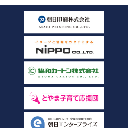
【お仕事相談会☆流通会館】2026/8/21(金) PM開催
【お仕事相談会☆大久保ふれあいｾﾝﾀｰ】2026/8/26(水)
【お仕事相談会☆黒部市コラーレ】2026/8/21(金)PM
【お仕事相談会☆黒部市コラーレ】2026/8/7(金)PM
派遣から正社員をめざす 〜自分に合った職場を見つける新しい転職の
カタチ〜
【中新川エリア】近くde
WORK [HC7]
【お仕事相談会☆流通会館】2026/7/16(木) PM開催
【富山市】事務・オフィスワーク特集 [HG8R]