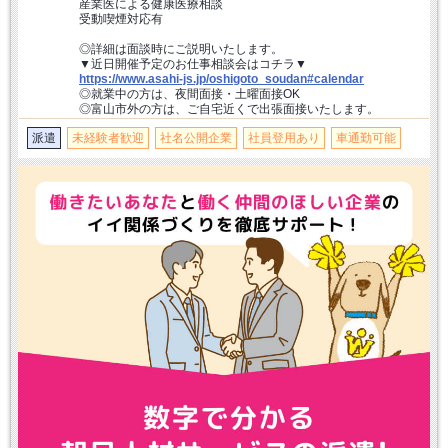
産業医による健康医療相談
受動喫煙対応有
◎詳細は面談時にご説明いたします。
▼近日開催予定のお仕事相談会はコチラ▼
https://www.asahi-js.jp/oshigoto_soudan#calendar
◎就業中の方は、夜間面接・土曜面接OK
◎富山市外の方は、ご自宅近くで出張面接いたします。
派遣
未経験者歓迎
社名公開企業
社員登用あり
車通勤可能