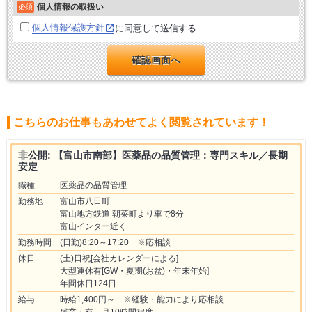
個人情報の取扱い
必須
個人情報保護方針
に同意して送信する
こちらのお仕事もあわせてよく閲覧されています！
非公開: 【富山市南部】医薬品の品質管理：専門スキル／長期
安定
職種
医薬品の品質管理
勤務地
富山市八日町
富山地方鉄道 朝菜町より車で8分
富山インター近く
勤務時間
(日勤)8:20～17:20 ※応相談
休日
(土)日祝[会社カレンダーによる]
大型連休有[GW・夏期(お盆)・年末年始]
年間休日124日
給与
時給1,400円～ ※経験・能力により応相談
残業：有 月10時間程度