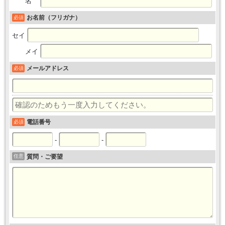
名
お名前（フリガナ）
必須
セイ
メイ
メールアドレス
必須
電話番号
必須
-
-
任意
質問・ご要望