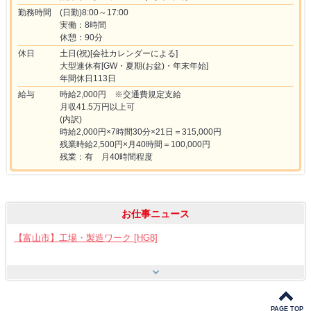
勤務時間
(日勤)8:00～17:00
実働：8時間
休憩：90分
休日
土日(祝)[会社カレンダーによる]
大型連休有[GW・夏期(お盆)・年末年始]
年間休日113日
給与
時給2,000円 ※交通費規定支給
月収41.5万円以上可
(内訳)
時給2,000円×7時間30分×21日＝315,000円
残業時給2,500円×月40時間＝100,000円
残業：有 月40時間程度
お仕事ニュース
【富山市】工場・製造ワーク [HG8]
【呉羽射水エリア特集】スタッフ12名大募集!! [HB7]
PAGE TOP