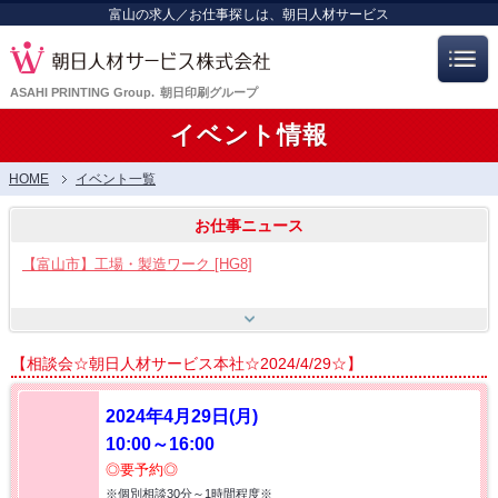
富山の求人／お仕事探しは、朝日人材サービス
ASAHI PRINTING Group.
朝日印刷グループ
イベント情報
HOME
イベント一覧
お仕事ニュース
【富山市】工場・製造ワーク [HG8]
【呉羽射水エリア特集】スタッフ12名大募集!! [HB7]
【相談会☆朝日人材サービス本社☆2024/4/29☆】
【お仕事相談会☆流通会館】2026/8/21(金) PM開催
2024年4月29日(月)
10:00～16:00
【お仕事相談会☆大久保ふれあいｾﾝﾀｰ】2026/8/26(水)
◎要予約◎
※個別相談30分～1時間程度※