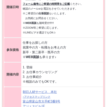
フォーム備考にご希望の時間帯をご記載
ください。
【お仕事相談会☆黒部市コラーレ】2026/8/21(金)PM
開催日時
確認のメールorお電話をさせていただきます。
※ご希望日の
出張面談
もいたします。
お気軽にお問合せください。
【お仕事相談会☆黒部市コラーレ】2026/8/7(金)PM
※
WEB面談
も随時受付中!!
※ZOOM等ご希望に応じます。
※LINEビデオ通話でもOK☆
派遣から正社員をめざす 〜自分に合った職場を見つける新しい転職の
カタチ〜
仕事をお探しの方
就業中の方・転職をお考えの方
【中新川エリア】近くde
WORK [HC7]
参加資格
新卒・第二新卒・既卒の方
※
WEB面談
も承ります♪
【お仕事相談会☆流通会館】2026/7/16(木) PM開催
1. 登録
2. お仕事カウンセリング
開催内容
【富山市】事務・オフィスワーク特集 [HG8R]
3. お仕事紹介
※相談のみでもOKです。
朝日人材サービス 本社
↑アクセスマップリンク
富山県富山市大手町3番9号
アジェスビル1F