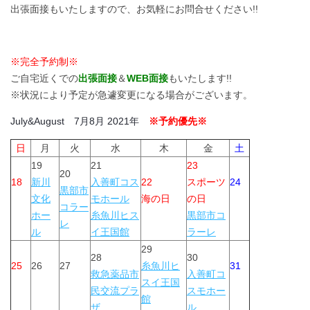
出張面接もいたしますので、お気軽にお問合せください!!
※完全予約制※
ご自宅近くでの
出張面接
＆
WEB面接
もいたします!!
※状況により予定が急遽変更になる場合がございます。
July&August 7月8月 2021年
※予約優先※
日
月
火
水
木
金
土
19
21
23
20
18
新川
入善町コス
22
スポーツ
24
黒部市
文化
モホール
海の日
の日
コラー
ホー
糸魚川ヒス
黒部市コ
レ
ル
イ王国館
ラーレ
29
28
30
25
26
27
糸魚川ヒ
31
救急薬品市
入善町コ
スイ王国
民交流プラ
スモホー
館
ザ
ル